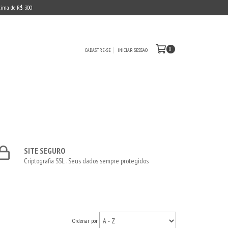
cima de R$ 300
0
CADASTRE-SE
INICIAR SESSÃO
SITE SEGURO
Criptografia SSL . Seus dados sempre protegidos
Ordenar por