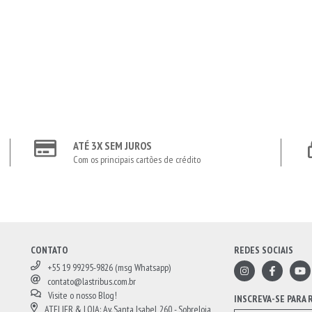
ATÉ 3X SEM JUROS
Com os principais cartões de crédito
CONTATO
REDES SOCIAIS
+55 19 99295-9826 (msg Whatsapp)
contato@lastribus.com.br
Visite o nosso Blog!
INSCREVA-SE PARA
ATELIER & LOJA: Av. Santa Isabel, 260 - Sobreloja