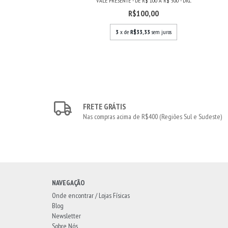
VALE PRESENTE - DE R$ 100 A R$ 500 - DIG...
R$100,00
3
x de
R$33,33
sem juros
FRETE GRÁTIS
Nas compras acima de R$400 (Regiões Sul e Sudeste)
NAVEGAÇÃO
Onde encontrar / Lojas Físicas
Blog
Newsletter
Sobre Nós