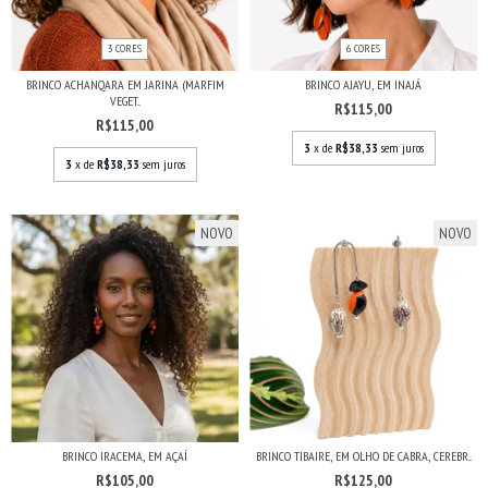
3 CORES
6 CORES
BRINCO ACHANQARA EM JARINA (MARFIM
BRINCO AJAYU, EM INAJÁ
VEGET...
R$115,00
R$115,00
3
x de
R$38,33
sem juros
3
x de
R$38,33
sem juros
NOVO
NOVO
BRINCO IRACEMA, EM AÇAÍ
BRINCO TIBAIRE, EM OLHO DE CABRA, CEREBR...
R$105,00
R$125,00