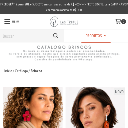
FRETE GRÁTIS: para SUL e SUDESTE em compras acima de R$ 400 <---> FRETE GRÁTIS: para CAMPINAS/SP
em compras acima de R$ 300
MENU
0
PRODUTOS
Início
/
Catálogo
/
Brincos
NOVO