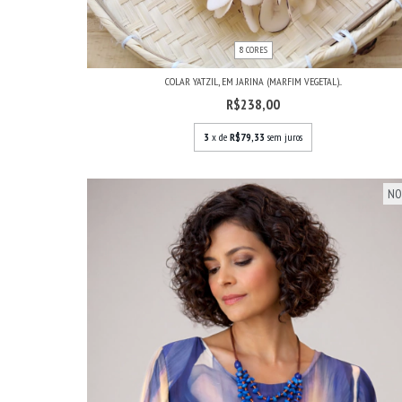
8 CORES
COLAR YATZIL, EM JARINA (MARFIM VEGETAL)...
R$238,00
3
x de
R$79,33
sem juros
NO