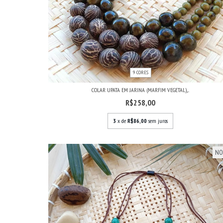
9 CORES
COLAR UPATA EM JARINA (MARFIM VEGETAL),...
R$258,00
3
x de
R$86,00
sem juros
NO