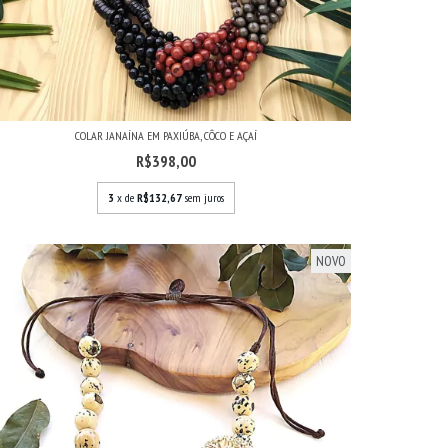
COLAR JANAÍNA EM PAXIÚBA, CÔCO E AÇAÍ
R$398,00
3
x de
R$132,67
sem juros
NOVO