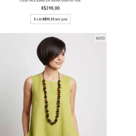
COLAR YACÃ LONGO, EM JARINA (MARFIM VEGE...
R$298,00
3
x de
R$99,33
sem juros
NOVO