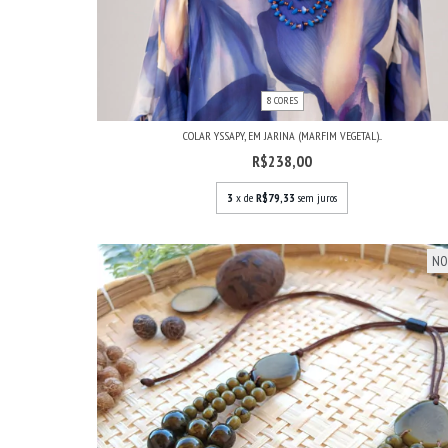
8 CORES
COLAR YSSAPY, EM JARINA (MARFIM VEGETAL)...
R$238,00
3
x de
R$79,33
sem juros
NO