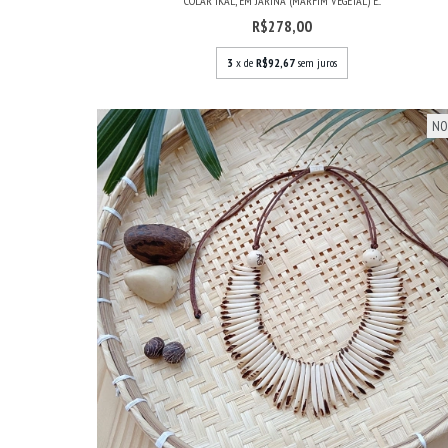
COLAR IKAL, EM JARINA (MARFIM VEGETAL) E...
R$278,00
3
x de
R$92,67
sem juros
NO