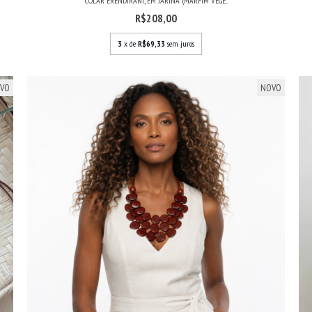
COLAR ERENDIRANI, EM JARINA (MARFIM VEGE...
R$208,00
3
x de
R$69,33
sem juros
VO
NOVO