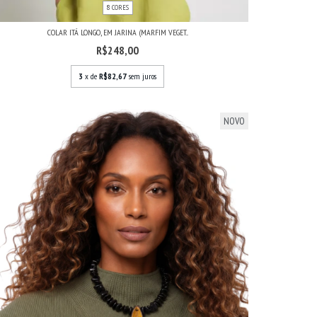
8 CORES
COLAR ITÁ LONGO, EM JARINA (MARFIM VEGET...
R$248,00
3
x de
R$82,67
sem juros
NOVO