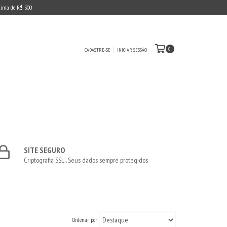
cima de R$ 300
0
CADASTRE-SE
INICIAR SESSÃO
SITE SEGURO
Criptografia SSL . Seus dados sempre protegidos
Ordenar por