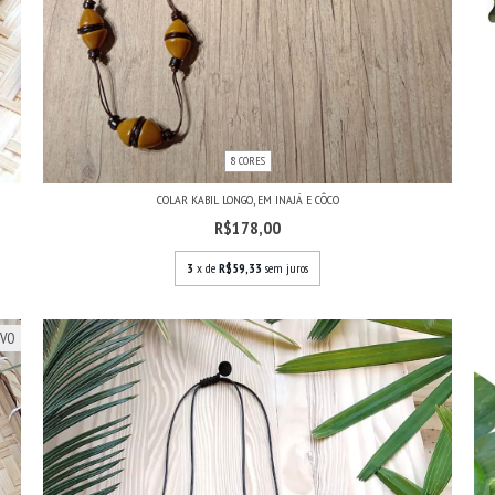
8 CORES
COLAR KABIL LONGO, EM INAJÁ E CÔCO
R$178,00
3
x de
R$59,33
sem juros
VO