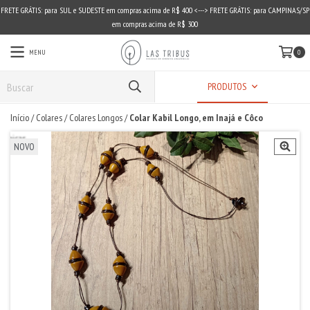
FRETE GRÁTIS: para SUL e SUDESTE em compras acima de R$ 400 <---> FRETE GRÁTIS: para CAMPINAS/SP
em compras acima de R$ 300
MENU
0
PRODUTOS
Início
/
Colares
/
Colares Longos
/
Colar Kabil Longo, em Inajá e Côco
NOVO