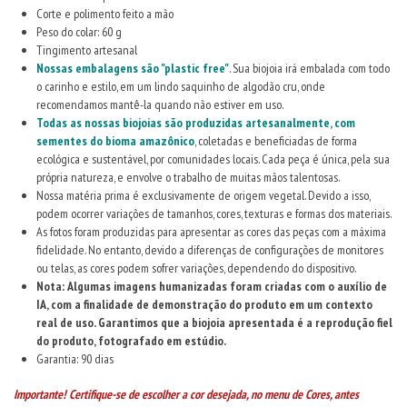
Corte e polimento feito a mão
Peso do colar: 60 g
Tingimento artesanal
Nossas embalagens são "plastic free"
. Sua biojoia irá embalada com todo
o carinho e estilo, em um lindo saquinho de algodão cru, onde
recomendamos mantê-la quando não estiver em uso.
Todas as nossas biojoias são produzidas artesanalmente, com
sementes do bioma amazônico
, coletadas e beneficiadas de forma
ecológica e sustentável, por comunidades locais. Cada peça é única, pela sua
própria natureza, e envolve o trabalho de muitas mãos talentosas.
Nossa matéria prima é exclusivamente de origem vegetal. Devido a isso,
podem ocorrer variações de tamanhos, cores, texturas e formas dos materiais.
As fotos foram produzidas para apresentar as cores das peças com a máxima
fidelidade. No entanto, devido a diferenças de configurações de monitores
ou telas, as cores podem sofrer variações, dependendo do dispositivo.
Nota: Algumas imagens humanizadas foram criadas com o auxílio de
IA, com a finalidade de demonstração do produto em um contexto
real de uso. Garantimos que a biojoia apresentada é a reprodução fiel
do produto, fotografado em estúdio.
Garantia: 90 dias
Importante! Certifique-se de escolher a cor desejada, no menu de Cores, antes