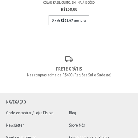
COLAR KABIL CURTO, EM INAJÁ E CÔCO
R$158,00
3
x de
R$52,67
sem juros
FRETE GRÁTIS
Nas compras acima de R$400 (Regiões Sul e Sudeste)
NAVEGAÇÃO
Onde encontrar / Lojas Físicas
Blog
Newsletter
Sobre Nós
Venda para Lojistas
Cuide bem da sua Biojoia