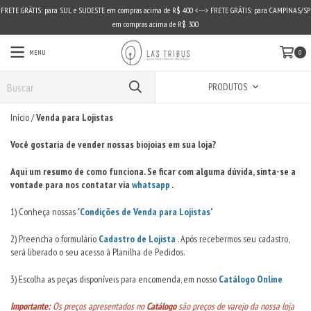
FRETE GRÁTIS: para SUL e SUDESTE em compras acima de R$ 400 <---> FRETE GRÁTIS: para CAMPINAS/SP
em compras acima de R$ 300
MENU
0
PRODUTOS
Início
/
Venda para Lojistas
Você gostaria de vender nossas biojoias em sua loja?
Aqui um resumo de como funciona. Se ficar com alguma dúvida, sinta-se a
vontade para nos contatar via
whatsapp
.
1) Conheça nossas "
Condições de Venda para Lojistas
"
2) Preencha o formulário
Cadastro de Lojista
. Após recebermos seu cadastro,
será liberado o seu acesso à Planilha de Pedidos.
3) Escolha as peças disponíveis para encomenda, em nosso
Catálogo Online
Importante:
Os preços apresentados no
Catálogo
são preços de varejo da nossa loja