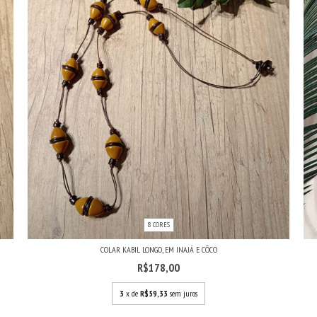
8 CORES
COLAR KABIL LONGO, EM INAJÁ E CÔCO
R$178,00
3
x de
R$59,33
sem juros