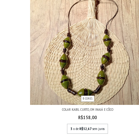
8 CORES
COLAR KABIL CURTO, EM INAJÁ E CÔCO
R$158,00
3
x de
R$52,67
sem juros