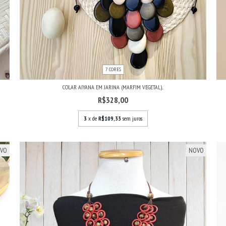
7 CORES
COLAR AIYANA EM JARINA (MARFIM VEGETAL)...
R$328,00
3
x de
R$109,33
sem juros
VO
NOVO