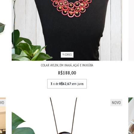
9 CORES
COLAR AYLEN, EM INAJÁ, AÇAÍ E PAXIÚBA
R$188,00
3
x de
R$62,67
sem juros
VO
NOVO