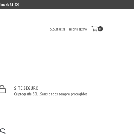
cima de R$ 300
0
CADASTRE-SE
INICIAR SESSÃO
SITE SEGURO
Criptografia SSL . Seus dados sempre protegidos