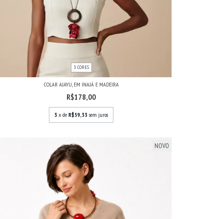
3 CORES
COLAR AJAYU, EM INAJÁ E MADEIRA
R$178,00
3
x de
R$59,33
sem juros
NOVO