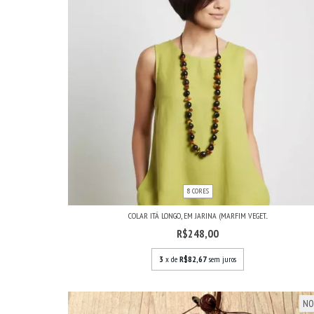
8 CORES
COLAR ITÁ LONGO, EM JARINA (MARFIM VEGET...
R$248,00
3
x de
R$82,67
sem juros
NO