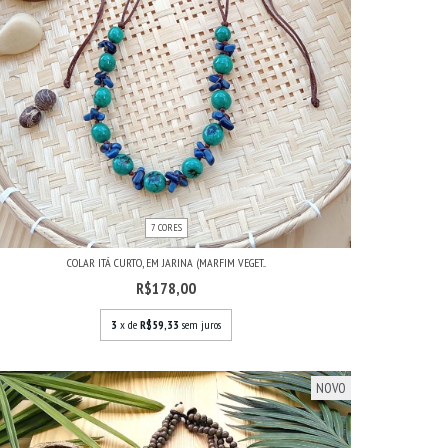
7 CORES
COLAR ITÁ CURTO, EM JARINA (MARFIM VEGET...
R$178,00
3
x de
R$59,33
sem juros
NOVO