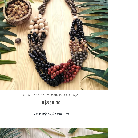
COLAR JANAÍNA EM PAXIÚBA, CÔCO E AÇAÍ
R$398,00
3
x de
R$132,67
sem juros