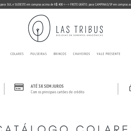
 para SUL e SUDESTE em compras acima de R$ 400 <---> FRETE GRÁTIS: para CAMPINAS/SP em compras a
COLARES
PULSEIRAS
BRINCOS
CHAVEIROS
VALE PRESENTE
ATÉ 3X SEM JUROS
Com os principais cartões de crédito