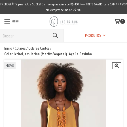
FRETE GRÁTIS: para SUL e SUDESTE em compras acima de R$ 400 <---> FRETE GRÁTIS: para CAMPINAS/SP
em compras acima de R$ 300
MENU
0
PRODUTOS
Início
/
Colares
/
Colares Curtos
/
Colar Ixchel, em Jarina (Marfim Vegetal) , Açaí e Paxiúba
NOVO