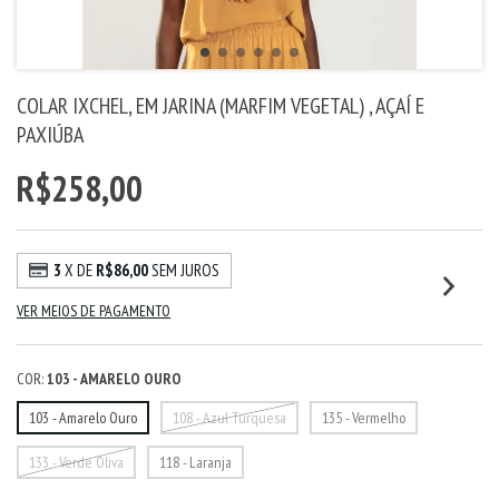
COLAR IXCHEL, EM JARINA (MARFIM VEGETAL) , AÇAÍ E
PAXIÚBA
R$258,00
3
X DE
R$86,00
SEM JUROS
VER MEIOS DE PAGAMENTO
COR:
103 - AMARELO OURO
103 - Amarelo Ouro
108 - Azul Turquesa
135 - Vermelho
133 - Verde Oliva
118 - Laranja