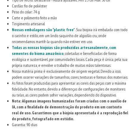
Cordão: fio de poliéster
Peso do colar: 74 g
Corte e polimento feito a mão
Tingimento artesanal
Nossas embalagens são "plastic free"
. Sua biojoia irá embalada com todo
o carinho e estilo, em um lindo saquinho de algodão cru, onde
recomendamos mantê-la quando não estiver em uso.
Todas as nossas biojoias são produzidas artesanalmente, com
sementes do bioma amazônico
, coletadas e beneficiadas de forma
ecológica e sustentável, por comunidades locais. Cada peça é única, pela sua
própria natureza, e envolve o trabalho de muitas mãos talentosas.
Nossa matéria prima é exclusivamente de origem vegetal. Devido a isso,
podem ocorrer variações de tamanhos, cores, texturas e formas dos materiais.
As fotos foram produzidas para apresentar as cores das peças com a máxima
fidelidade. No entanto, devido a diferenças de configurações de monitores
ou telas, as cores podem sofrer variações, dependendo do dispositivo.
Nota: Algumas imagens humanizadas foram criadas com o auxílio de
IA, com a finalidade de demonstração do produto em um contexto
real de uso. Garantimos que a biojoia apresentada é a reprodução fiel
do produto, fotografado em estúdio.
Garantia: 90 dias