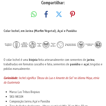
Compartilhar:
Colar Ixchel, em Jarina (Marfim Vegetal) , Açaí e Paxiúba
O colar Ixchel é uma
biojoia
feita artesanalmente com sementes de
jarina
,
trabalhadas em formatos cascalho e fatia, sementes de
paxiúba
e
açaí
, tingidas e
polidas manualmente.
Curiosidade:
Ixchel significa "Deusa da Lua e Amante do Sol" no idioma Maya, etnia
da Guatemala
Marca: Las Tribus Biojoias
SKU: NK104
Composição: Jarina, Açaí e Paxiúba
Tipo de fecho: deslizante - Altura ajustável: Mín 25 cm Max 50 cm