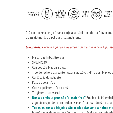
O Colar Iracema longo é uma
biojoia
versátil e moderna, feita ma
de
Açaí
,
tingidas e polidas artesanalmente.
Curiosidade:
Iracema significa "Que provém do mel" no idioma Tupi, etn
Marca: Las Tribus Biojoias
SKU: NK239
Composição: Madeira e Açaí
Tipo de fecho: deslizante - Altura ajustável: Mín 35 cm Max 60 
Cordão: fio de poliéster
Peso do colar: 70 g
Corte e polimento feito a mão
Tingimento artesanal
Nossas embalagens são "plastic free"
. Sua biojoia irá emb
algodão cru, onde recomendamos mantê-la quando não estive
Todas as nossas biojoias são produzidas artesanalmen
beneficiadas de forma ecológica e sustentável, por comunidades