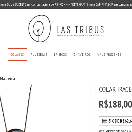
 para SUL e SUDESTE em compras acima de R$ 400 <---> FRETE GRÁTIS: para CAMPINAS/SP em compras a
COLARES
PULSEIRAS
BRINCOS
CHAVEIROS
VALE PRESENTE
 Madeira
COLAR IRACE
R$188,0
3
X DE
R$62,6
VER MEIOS DE PAGA