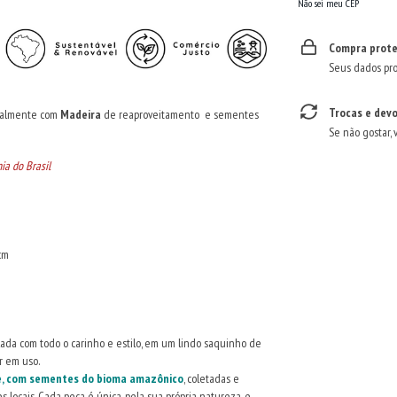
Não sei meu CEP
Compra prote
Seus dados pro
Trocas e dev
nualmente com
Madeira
de reaproveitamento e sementes
Se não gostar, 
ia do Brasil
cm
alada com todo o carinho e estilo, em um lindo saquinho de
r em uso.
te, com sementes do bioma amazônico
, coletadas e
 locais. Cada peça é única, pela sua própria natureza, e