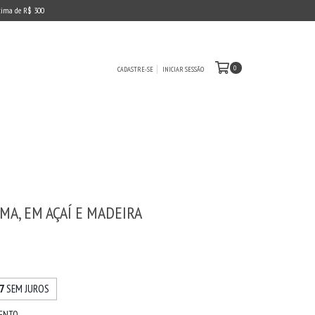
cima de R$ 300
0
CADASTRE-SE
INICIAR SESSÃO
MA, EM AÇAÍ E MADEIRA
0
7
SEM JUROS
MENTO