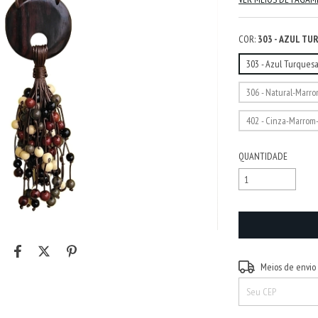
COR:
303 - AZUL T
303 - Azul Turques
306 - Natural-Marro
402 - Cinza-Marrom
QUANTIDADE
Entregas para o CEP:
Meios de envio