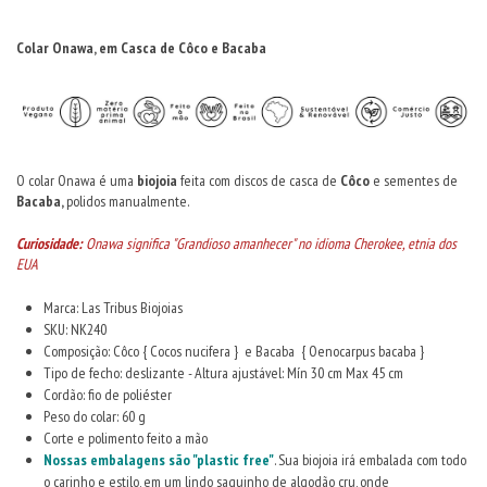
Colar Onawa, em Casca de Côco e Bacaba
O colar Onawa é uma
biojoia
feita com discos de casca de
Côco
e sementes de
Bacaba,
polidos manualmente.
Curiosidade:
Onawa significa "Grandioso amanhecer" no idioma Cherokee, etnia dos
EUA
Marca: Las Tribus Biojoias
SKU: NK240
Composição: Côco { Cocos nucifera } e Bacaba { Oenocarpus bacaba }
Tipo de fecho: deslizante - Altura ajustável: Mín 30 cm Max 45 cm
Cordão: fio de poliéster
Peso do colar: 60 g
Corte e polimento feito a mão
Nossas embalagens são "plastic free"
. Sua biojoia irá embalada com todo
o carinho e estilo, em um lindo saquinho de algodão cru, onde