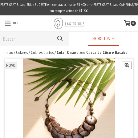
FRETE GRÁTIS: para SUL e SUDESTE em compras acima de R$ 400 <---> FRETE GRÁTIS: para CAMPINAS/SP
em compras acima de R$ 300
MENU
0
PRODUTOS
Início
/
Colares
/
Colares Curtos
/
Colar Onawa, em Casca de Côco e Bacaba
NOVO