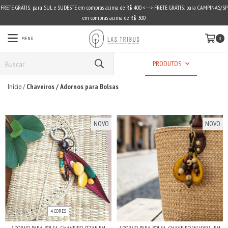
FRETE GRÁTIS: para SUL e SUDESTE em compras acima de R$ 400 <---> FRETE GRÁTIS: para CAMPINAS/SP
em compras acima de R$ 300
MENU
0
PRODUTOS
Início
/
Chaveiros / Adornos para Bolsas
NOVO
NOVO
4 CORES
ADORNO PARA BOLSA, CHAVEIRO ITZAE EM
ADORNO PARA BOLSA, CHAVEIRO WUAYRA, EM