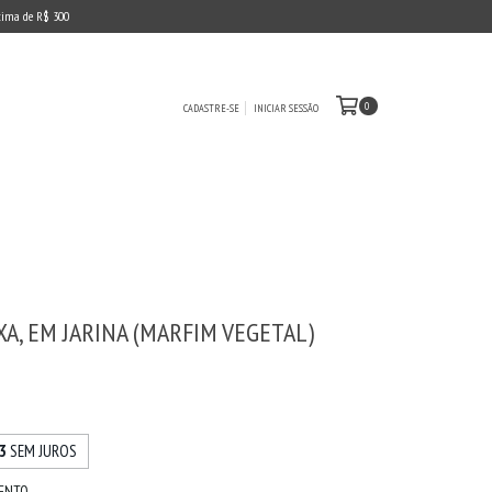
cima de R$ 300
0
CADASTRE-SE
INICIAR SESSÃO
A, EM JARINA (MARFIM VEGETAL)
0
3
SEM JUROS
MENTO