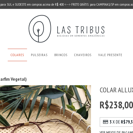
 para SUL e SUDESTE em compras acima de R$ 400 <---> FRETE GRÁTIS: para CAMPINAS/SP em compras a
COLARES
PULSEIRAS
BRINCOS
CHAVEIROS
VALE PRESENTE
Marfim Vegetal)
COLAR ALLUX
R$238,0
3
X DE
R$79,3
VER MEIOS DE PAGA