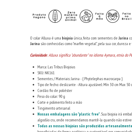
O colar Alluxa é uma
biojoia
única, feita com sementes de
Jarina
co
Jarina
são conhecidas como "marfim vegetal", pela sua cor, dureza e v
Curiosidade
: Alluxa significa "abundante" no idioma Aymara, etnia do P
Marca: Las Tribus Biojoias
SKU: NK161
Sementes / Materiais: Jarina - { Phytelephas macrocarpa }
Tipo de fecho: deslizante - Altura ajustável: Mín 30 cm Max 50 
Cordão: fio de poliéster
Peso do colar: 90 g
Corte e polimento feito a mão
Tingimento artesanal
Nossas embalagens são "plastic free"
. Sua biojoia irá emb
algodão cru, onde recomendamos mantê-la quando não estive
Todas as nossas biojoias são produzidas artesanalmen
beneficiadas de forma ecológica e sustentável, por comunidades