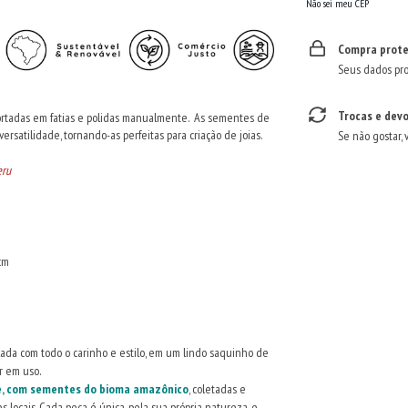
Não sei meu CEP
Compra prote
Seus dados pro
Trocas e dev
rtadas em fatias e polidas manualmente. As sementes de
ersatilidade, tornando-as perfeitas para criação de joias.
Se não gostar, 
eru
cm
alada com todo o carinho e estilo, em um lindo saquinho de
r em uso.
te, com sementes do bioma amazônico
, coletadas e
 locais. Cada peça é única, pela sua própria natureza, e